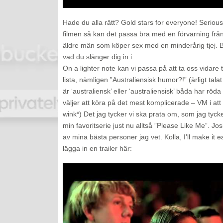
Hade du alla rätt? Gold stars for everyone! Seriou
filmen så kan det passa bra med en förvarning från
äldre män som köper sex med en minderårig tjej. B
vad du slänger dig in i.
On a lighter note kan vi passa på att ta oss vidare 
lista, nämligen ”Australiensisk humor?!” (ärligt tala
är ‘australiensk’ eller ‘australiensisk’ båda har röda
väljer att köra på det mest komplicerade – VM i att 
wink*) Det jag tycker vi ska prata om, som jag tyck
min favoritserie just nu alltså ”Please Like Me”. J
av mina bästa personer jag vet. Kolla, I’ll make it e
lägga in en trailer här: