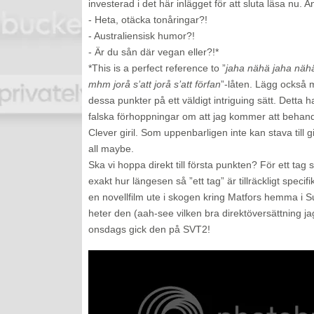
investerad i det här inlägget för att sluta läsa nu. 
- Heta, otäcka tonåringar?!
- Australiensisk humor?!
- Är du sån där vegan eller?!*
*This is a perfect reference to ”
jaha nähä jaha näh
mhm jorå s’att jorå s’att förfan
”-låten. Lägg också mä
dessa punkter på ett väldigt intriguing sätt. Detta ha
falska förhoppningar om att jag kommer att behan
Clever giril. Som uppenbarligen inte kan stava till gi
all maybe.
Ska vi hoppa direkt till första punkten? För ett ta
exakt hur längesen så ”ett tag” är tillräckligt speci
en novellfilm ute i skogen kring Matfors hemma i S
heter den (aah-see vilken bra direktöversättning ja
onsdags gick den på SVT2!