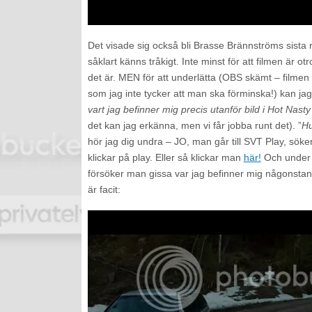
Det visade sig också bli Brasse Brännströms sista r
såklart känns tråkigt. Inte minst för att filmen är ot
det är. MEN för att underlätta (OBS skämt – filme
som jag inte tycker att man ska förminska!) kan jag
vart jag befinner mig precis utanför bild i Hot Nast
det kan jag erkänna, men vi får jobba runt det). ”
Hu
hör jag dig undra – JO, man går till SVT Play, sök
klickar på play. Eller så klickar man
här!
Och under t
försöker man gissa var jag befinner mig någonstans
är facit: