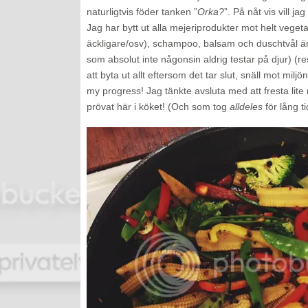
naturligtvis föder tanken ”
Orka?
”. På nåt vis vill ja
Jag har bytt ut alla mejeriprodukter mot helt veget
äckligare/osv), schampoo, balsam och duschtvål är 
som absolut inte någonsin aldrig testar på djur) (
att byta ut allt eftersom det tar slut, snäll mot miljö
my progress! Jag tänkte avsluta med att fresta li
prövat här i köket! (Och som tog
alldeles
för lång ti