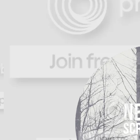
nennes scrapbook
blog
archives