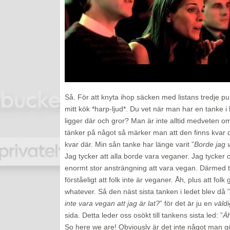
Så. För att knyta ihop säcken med listans tredje punkt
mitt kök *harp-ljud*. Du vet när man har en tanke 
ligger där och gror? Man är inte alltid medveten o
tänker på något så märker man att den finns kvar dä
kvar där. Min sån tanke har länge varit ”
Borde jag 
Jag tycker att alla borde vara veganer. Jag tycker 
enormt stor ansträngning att vara vegan. Därmed ty
förståeligt att folk inte är veganer. Åh, plus att folk gi
whatever. Så den näst sista tanken i ledet blev då ”
inte vara vegan att jag är lat?
” för det är ju en
väldi
sida. Detta leder oss osökt till tankens sista led: ”
Äh
So here we are! Obviously är det inte något man gör 