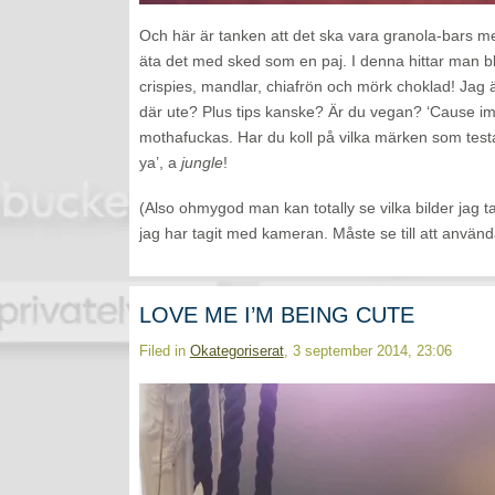
Och här är tanken att det ska vara granola-bars me
äta det med sked som en paj. I denna hittar man b
crispies, mandlar, chiafrön och mörk choklad! Jag 
där ute? Plus tips kanske? Är du vegan? ‘Cause 
mothafuckas. Har du koll på vilka märken som testar 
ya’, a
jungle
!
(Also ohmygod man kan totally se vilka bilder jag t
jag har tagit med kameran. Måste se till att anvä
LOVE ME I’M BEING CUTE
Filed in
Okategoriserat
, 3 september 2014, 23:06