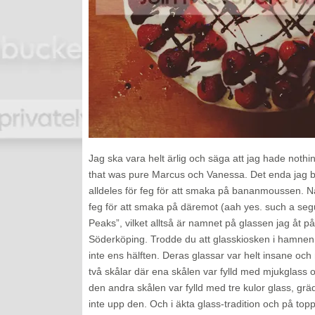
Jag ska vara helt ärlig och säga att jag hade nothi
that was pure Marcus och Vanessa. Det enda jag bidr
alldeles för feg för att smaka på bananmoussen. Nå
feg för att smaka på däremot (aah yes. such a seg
Peaks”, vilket alltså är namnet på glassen jag åt på
Söderköping. Trodde du att glasskiosken i hamnen i
inte ens hälften. Deras glassar var helt insane oc
två skålar där ena skålen var fylld med mjukglass
den andra skålen var fylld med tre kulor glass, gr
inte upp den. Och i äkta glass-tradition och på top