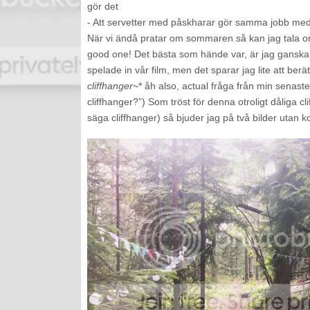
gör det
- Att servetter med påskharar gör samma jobb med
När vi ändå pratar om sommaren så kan jag tala om
good one! Det bästa som hände var, är jag ganska s
spelade in vår film, men det sparar jag lite att berä
cliffhanger
~* åh also, actual fråga från min senaste
cliffhanger?”) Som tröst för denna otroligt dåliga c
säga cliffhanger) så bjuder jag på två bilder utan k