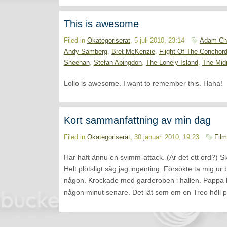
This is awesome
Filed in
Okategoriserat
, 5 juli 2010, 23:14
Adam Ch
Andy Samberg
,
Bret McKenzie
,
Flight Of The Conchor
Sheehan
,
Stefan Abingdon
,
The Lonely Island
,
The Mid
Lollo is awesome. I want to remember this. Haha!
Kort sammanfattning av min dag
Filed in
Okategoriserat
, 30 januari 2010, 19:23
Film
Har haft ännu en svimm-attack. (Är det ett ord?) S
Helt plötsligt såg jag ingenting. Försökte ta mig u
någon. Krockade med garderoben i hallen. Pappa h
någon minut senare. Det lät som om en Treo höll på