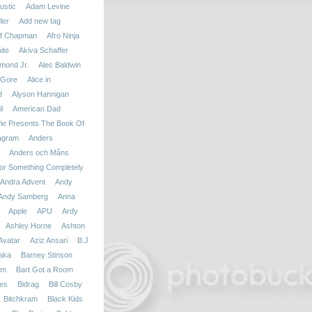
ustic
Adam Levine
ler
Add new tag
f Chapman
Afro Ninja
ite
Akiva Schaffer
mond Jr.
Alec Baldwin
 Gore
Alice in
d
Alyson Hannigan
l
American Dad
ie Presents The Book Of
agram
Anders
Anders och Måns
r Something Completely
Andra Advent
Andy
Andy Samberg
Anna
Apple
APU
Ardy
Ashley Horne
Ashton
Avatar
Aziz Ansari
B.J
aka
Barney Stinson
am
Bart Got a Room
ies
Bidrag
Bill Cosby
Bitchkram
Black Kids