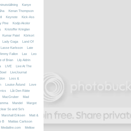
inutställning
Kanye
$ha
Kenan Thompson
ll
Keynote
Kick-Ass
y Pine
Kodjo Akolor
g
Kristoffer Kringlan
Kumar Patel
Körkort
Lady Gaga
Land Of
Lasse Karlsson
Late
 Jimmy Fallon
Lax
Leo
fe of Brian
Lily Aldrin
a
LIVE
Live At The
Bowl
LiveJournal
don
Loss &
n
Louise Åslund
Love
yrics
Låt Den Rätte
MacGruber
Mad
amma
Mandel
Margot
clear So and So's
Marshall Eriksen
Matt &
e B
Mattias Carlsson
Mediafire.com
Mellow