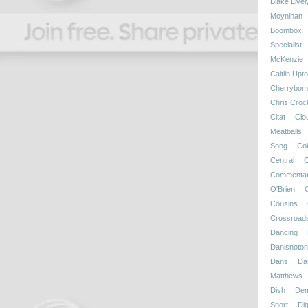
Blake Livel
Moynihan
Boombox
Specialist
McKenzie
Caitlin Upt
Cherrybom
Chris Croc
Citat
Clo
Meatballs
Song
Co
Central
C
Commenta
O'Brien
Cousins
Crossroad
Dancing
Danisnotonf
Dans
Da
Matthews
Dish
Dem
Short
Dig