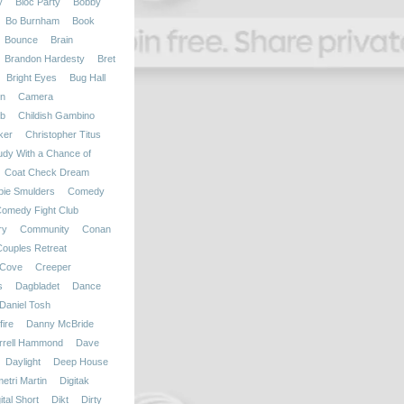
y
Bloc Party
Bobby
Bo Burnham
Book
Bounce
Brain
Brandon Hardesty
Bret
Bright Eyes
Bug Hall
on
Camera
b
Childish Gambino
ker
Christopher Titus
udy With a Chance of
Coat Check Dream
bie Smulders
Comedy
omedy Fight Club
ry
Community
Conan
Couples Retreat
Cove
Creeper
s
Dagbladet
Dance
Daniel Tosh
ire
Danny McBride
rrell Hammond
Dave
Daylight
Deep House
etri Martin
Digitak
ital Short
Dikt
Dirty