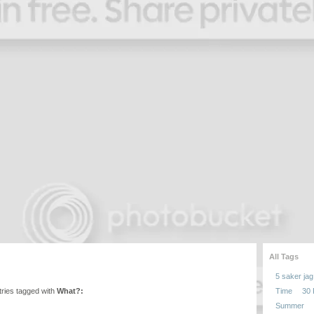
All Tags
5 saker jag 
entries tagged with
What?:
Time
30
Summer