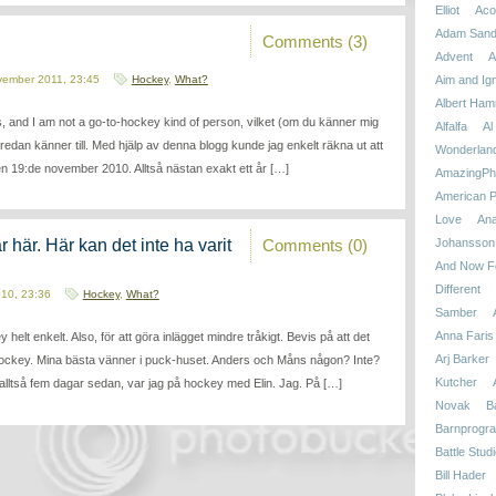
Elliot
Aco
Adam Sand
Comments (3)
Advent
A
vember 2011, 23:45
Hockey
,
What?
Aim and Ign
Albert Ham
, and I am not a go-to-hockey kind of person, vilket (om du känner mig
Alfalfa
Al
 redan känner till. Med hjälp av denna blogg kunde jag enkelt räkna ut att
Wonderlan
en 19:de november 2010. Alltså nästan exakt ett år […]
AmazingPhi
American P
Love
An
Johansson
Comments (0)
r här. Här kan det inte ha varit
And Now Fo
Different
010, 23:36
Hockey
,
What?
Samber
Anna Faris
 helt enkelt. Also, för att göra inlägget mindre tråkigt. Bevis på att det
Arj Barker
 hockey. Mina bästa vänner i puck-huset. Anders och Måns någon? Inte?
Kutcher
 alltså fem dagar sedan, var jag på hockey med Elin. Jag. På […]
Novak
B
Barnprogr
Battle Stud
Bill Hader