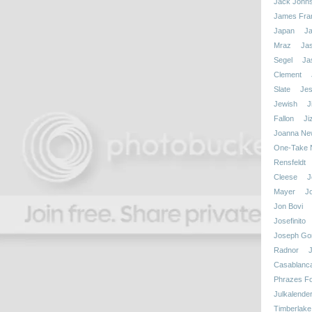
Jack John
James Fra
Japan
J
Mraz
Ja
Segel
Ja
Clement
Slate
Jes
Jewish
J
Fallon
Ji
Joanna N
One-Take N
Rensfeldt
Cleese
J
Mayer
J
Jon Bovi
Josefinito
Joseph Gor
Radnor
Casablanc
Phrazes Fo
Julkalende
Timberlake