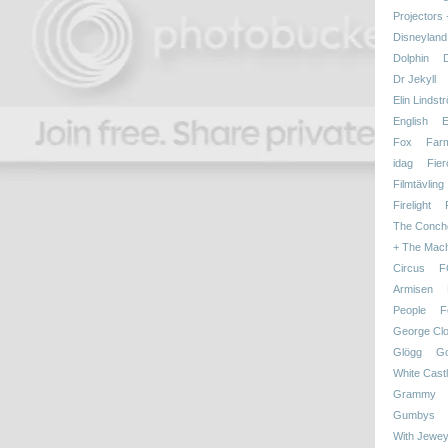
Projectors
Disneyland
Dolphin
Dr Jekyll
Elin Lindst
English
E
Fox
Far
idag
Fier
Filmtävling
Firelight
The Conch
+ The Mac
Circus
F
Armisen
People
F
George Cl
Glögg
Go
White Cast
Grammy
Gumbys
With Jewey