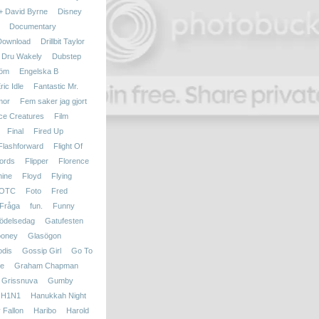
 + David Byrne
Disney
Documentary
Download
Drillbit Taylor
Dru Wakely
Dubstep
röm
Engelska B
ric Idle
Fantastic Mr.
mor
Fem saker jag gjort
ce Creatures
Film
Final
Fired Up
Flashforward
Flight Of
ords
Flipper
Florence
hine
Floyd
Flying
OTC
Foto
Fred
Fråga
fun.
Funny
ödelsedag
Gatufesten
ooney
Glasögon
dis
Gossip Girl
Go To
le
Graham Chapman
Grissnuva
Gumby
H1N1
Hanukkah Night
 Fallon
Haribo
Harold