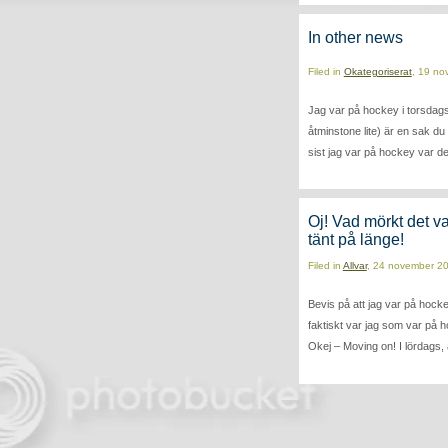
In other news
Filed in
Okategoriserat
, 19 no
Jag var på hockey i torsdags
åtminstone lite) är en sak du
sist jag var på hockey var d
Oj! Vad mörkt det va
tänt på länge!
Filed in
Allvar
, 24 november 2
Bevis på att jag var på hockey
faktiskt var jag som var på
Okej – Moving on! I lördags,