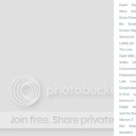
Kanin
Kan
West
Ke
Kevin Powe
Kiv
Knott
Kristen Wii
Svensson
Ladda ner
The Lost
Night With
Sellén
Li
Lisztomani
Hollywood 
Lollo
Lon
Desperatio
is Evol
L
Komma In
Hatter
M
and the Nu
Maroon 5
Kim
Matt
Mediafire