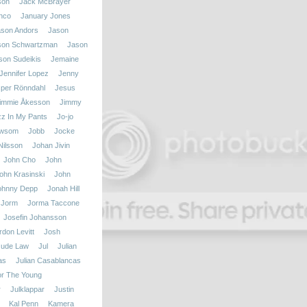
son
Jack McBrayer
nco
January Jones
ason Andors
Jason
son Schwartzman
Jason
son Sudeikis
Jemaine
Jennifer Lopez
Jenny
per Rönndahl
Jesus
immie Åkesson
Jimmy
zz In My Pants
Jo-jo
ewsom
Jobb
Jocke
ilsson
Johan Jivin
John Cho
John
ohn Krasinski
John
ohnny Depp
Jonah Hill
Jorm
Jorma Taccone
Josefin Johansson
don Levitt
Josh
Jude Law
Jul
Julian
as
Julian Casablancas
r The Young
r
Julklappar
Justin
Kal Penn
Kamera