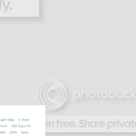
gjort idag
5 Years
 Rock
500 Days Of
666
2009
Abby