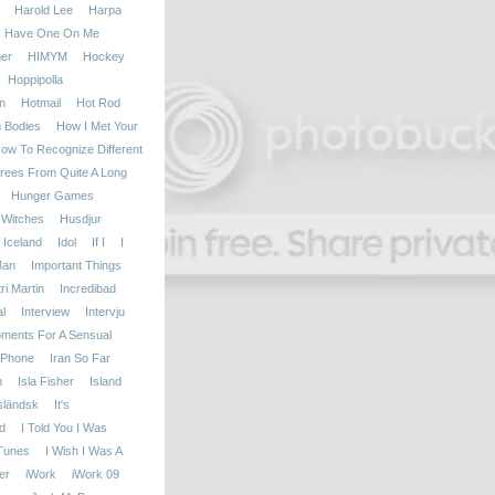
Harold Lee
Harpa
Have One On Me
er
HIMYM
Hockey
Hoppipolla
n
Hotmail
Hot Rod
h Bodies
How I Met Your
ow To Recognize Different
rees From Quite A Long
Hunger Games
 Witches
Husdjur
Iceland
Idol
If I
I
Man
Important Things
i Martin
Incredibad
l
Interview
Intervju
oments For A Sensual
iPhone
Iran So Far
n
Isla Fisher
Island
sländsk
It's
d
I Told You I Was
Tunes
I Wish I Was A
er
iWork
iWork 09