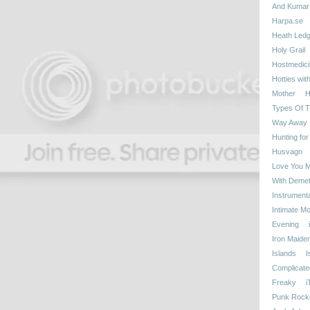
And Kumar
Harpa.se
Heath Ledg
Holy Grail
Hostmedici
Hotties wit
Mother
H
Types Of T
Way Away
Hunting for
Husvagn
Love You 
With Demetr
Instrumenta
Intimate M
Evening
Iron Maide
Islands
I
Complicate
Freaky
i
Punk Rock