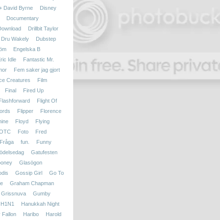
 + David Byrne
Disney
Documentary
Download
Drillbit Taylor
Dru Wakely
Dubstep
röm
Engelska B
ric Idle
Fantastic Mr.
mor
Fem saker jag gjort
ce Creatures
Film
Final
Fired Up
Flashforward
Flight Of
ords
Flipper
Florence
hine
Floyd
Flying
OTC
Foto
Fred
Fråga
fun.
Funny
ödelsedag
Gatufesten
ooney
Glasögon
dis
Gossip Girl
Go To
le
Graham Chapman
Grissnuva
Gumby
H1N1
Hanukkah Night
 Fallon
Haribo
Harold