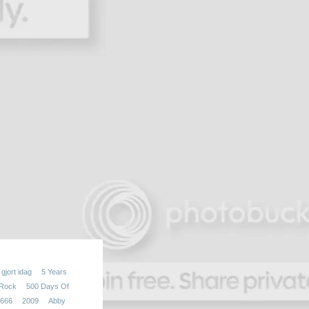
gjort idag
5 Years
 Rock
500 Days Of
666
2009
Abby