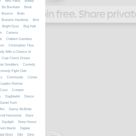
y
Bloc Party
Bobby
Bo Burnham
Book
Bounce
Brain
Brandon Hardesty
Bret
Bright Eyes
Bug Hall
on
Camera
b
Childish Gambino
ker
Christopher Titus
udy With a Chance of
Coat Check Dream
bie Smulders
Comedy
omedy Fight Club
ry
Community
Conan
Couples Retreat
Cove
Creeper
s
Dagbladet
Dance
Daniel Tosh
ire
Danny McBride
rrell Hammond
Dave
Daylight
Deep House
etri Martin
Digitak
ital Short
Dikt
Dirty