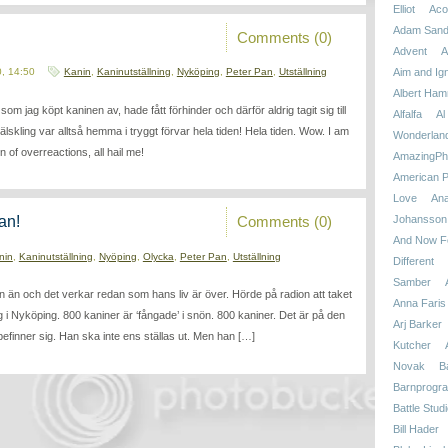
Elliot
Aco
Adam Sand
Comments (0)
Advent
A
0, 14:50
Kanin
,
Kaninutställning
,
Nyköping
,
Peter Pan
,
Utställning
Aim and Ign
Albert Ham
om jag köpt kaninen av, hade fått förhinder och därför aldrig tagit sig till
Alfalfa
Al
älskling var alltså hemma i tryggt förvar hela tiden! Hela tiden. Wow. I am
Wonderlan
 of overreactions, all hail me!
AmazingPhi
American P
Love
An
Johansson
Comments (0)
an!
And Now Fo
nin
,
Kaninutställning
,
Nyöping
,
Olycka
,
Peter Pan
,
Utställning
Different
Samber
in än och det verkar redan som hans liv är över. Hörde på radion att taket
Anna Faris
ng i Nyköping. 800 kaniner är ‘fångade’ i snön. 800 kaniner. Det är på den
Arj Barker
befinner sig. Han ska inte ens ställas ut. Men han […]
Kutcher
Novak
B
Barnprogr
Battle Stud
Bill Hader