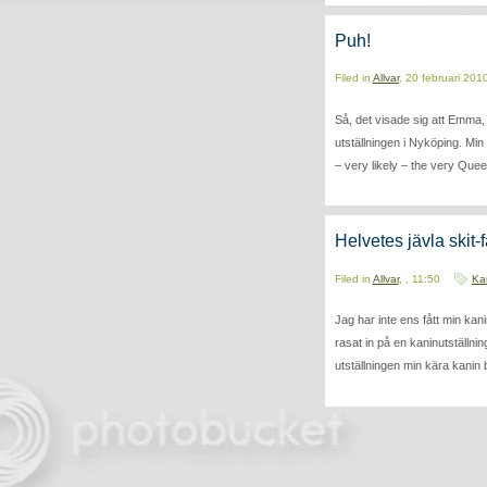
Puh!
Filed in
Allvar
, 20 februari 201
Så, det visade sig att Emma, s
utställningen i Nyköping. Min 
– very likely – the very Queen
Helvetes jävla skit-f
Filed in
Allvar
, , 11:50
Ka
Jag har inte ens fått min kan
rasat in på en kaninutställni
utställningen min kära kanin 