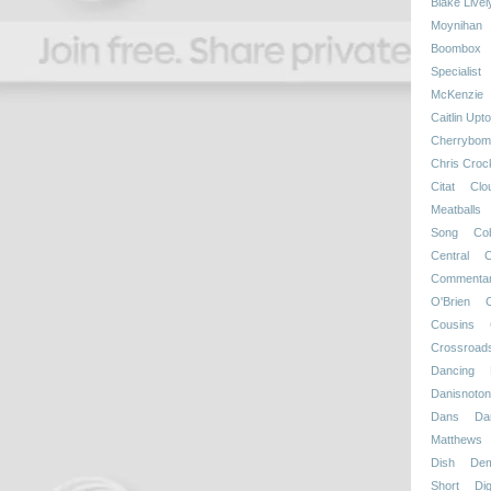
Blake Livel
Moynihan
Boombox
Specialist
McKenzie
Caitlin Upt
Cherrybom
Chris Croc
Citat
Clo
Meatballs
Song
Co
Central
C
Commenta
O'Brien
Cousins
Crossroad
Dancing
Danisnotonf
Dans
Da
Matthews
Dish
Dem
Short
Dig