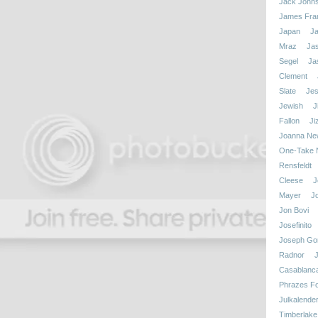
Jack John
James Fra
Japan
J
Mraz
Ja
Segel
Ja
Clement
Slate
Jes
Jewish
J
Fallon
Ji
Joanna N
One-Take N
Rensfeldt
Cleese
J
Mayer
J
Jon Bovi
Josefinito
Joseph Gor
Radnor
Casablanc
Phrazes Fo
Julkalende
Timberlake