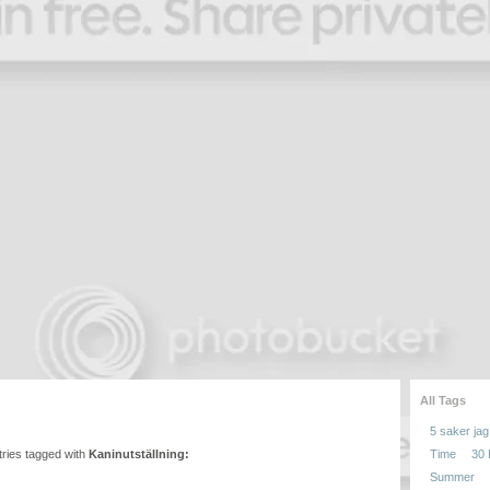
All Tags
5 saker jag 
entries tagged with
Kaninutställning:
Time
30
Summer