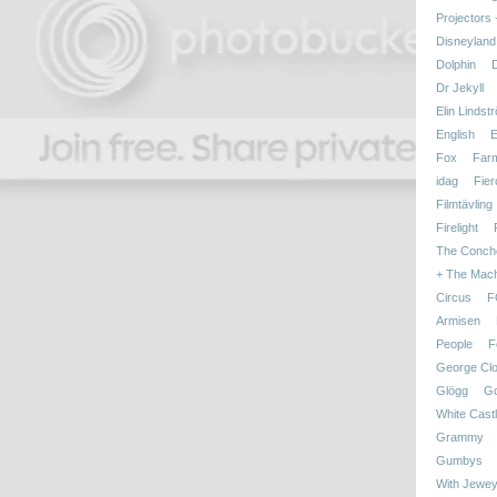
Projectors
Disneyland
Dolphin
Dr Jekyll
Elin Lindst
English
E
Fox
Far
idag
Fier
Filmtävling
Firelight
The Conch
+ The Mac
Circus
F
Armisen
People
F
George Cl
Glögg
Go
White Cast
Grammy
Gumbys
With Jewey