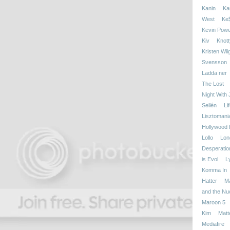
Kanin
Kan
West
Ke
Kevin Powe
Kiv
Knott
Kristen Wii
Svensson
Ladda ner
The Lost
Night With
Sellén
Li
Lisztomani
Hollywood 
Lollo
Lon
Desperatio
is Evol
L
Komma In
Hatter
M
and the Nu
Maroon 5
Kim
Matt
Mediafire