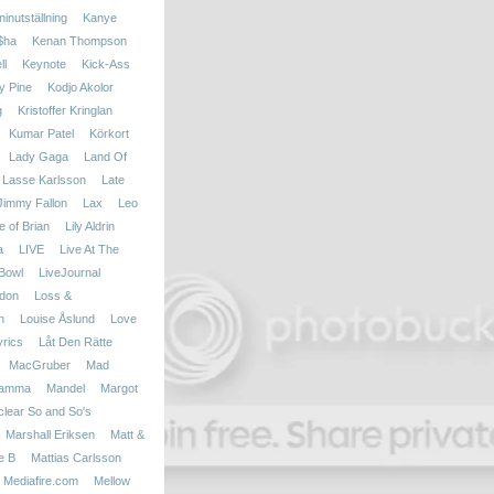
inutställning
Kanye
$ha
Kenan Thompson
ll
Keynote
Kick-Ass
y Pine
Kodjo Akolor
g
Kristoffer Kringlan
Kumar Patel
Körkort
Lady Gaga
Land Of
Lasse Karlsson
Late
 Jimmy Fallon
Lax
Leo
fe of Brian
Lily Aldrin
a
LIVE
Live At The
Bowl
LiveJournal
don
Loss &
n
Louise Åslund
Love
yrics
Låt Den Rätte
MacGruber
Mad
amma
Mandel
Margot
clear So and So's
Marshall Eriksen
Matt &
e B
Mattias Carlsson
Mediafire.com
Mellow