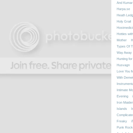
And Kumar
Harpa.se
Heath Ledg
Holy Grail
Hostmedici
Hotties wit
Mother
H
Types Of T
Way Away
Hunting for
Husvagn
Love You 
With Demetr
Instrumenta
Intimate M
Evening
Iron Maide
Islands
I
Complicate
Freaky
i
Punk Rock