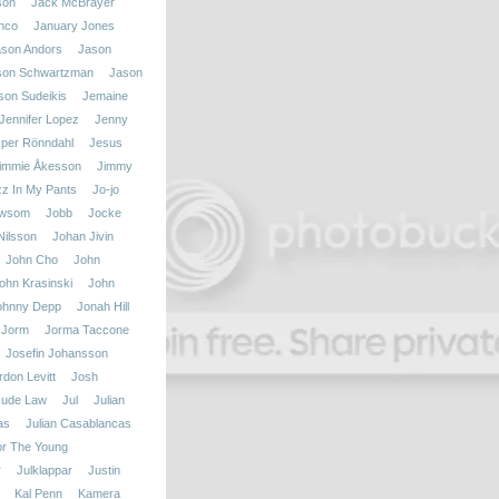
son
Jack McBrayer
nco
January Jones
ason Andors
Jason
son Schwartzman
Jason
son Sudeikis
Jemaine
Jennifer Lopez
Jenny
per Rönndahl
Jesus
immie Åkesson
Jimmy
zz In My Pants
Jo-jo
ewsom
Jobb
Jocke
ilsson
Johan Jivin
John Cho
John
ohn Krasinski
John
ohnny Depp
Jonah Hill
Jorm
Jorma Taccone
Josefin Johansson
don Levitt
Josh
Jude Law
Jul
Julian
as
Julian Casablancas
r The Young
r
Julklappar
Justin
Kal Penn
Kamera