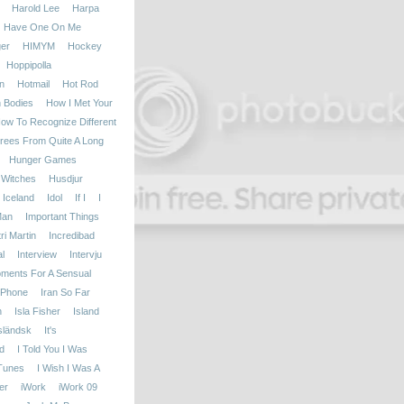
Harold Lee
Harpa
Have One On Me
er
HIMYM
Hockey
Hoppipolla
n
Hotmail
Hot Rod
h Bodies
How I Met Your
ow To Recognize Different
rees From Quite A Long
Hunger Games
 Witches
Husdjur
Iceland
Idol
If I
I
Man
Important Things
i Martin
Incredibad
l
Interview
Intervju
oments For A Sensual
iPhone
Iran So Far
n
Isla Fisher
Island
sländsk
It's
d
I Told You I Was
Tunes
I Wish I Was A
er
iWork
iWork 09