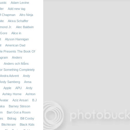
ustic
Adam Levine
ler
Add new tag
f Chapman
Afro Ninja
ite
Akiva Schaffer
mond Jr.
Alec Baldwin
 Gore
Alice in
d
Alyson Hannigan
l
American Dad
ie Presents The Book Of
agram
Anders
Anders och Måns
r Something Completely
Andra Advent
Andy
Andy Samberg
Anna
Apple
APU
Ardy
Ashley Horne
Ashton
Avatar
Aziz Ansari
B.J
aka
Barney Stinson
am
Bart Got a Room
ies
Bidrag
Bill Cosby
Bitchkram
Black Kids