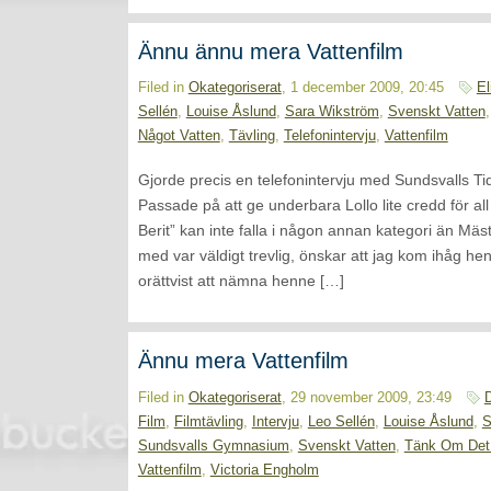
Ännu ännu mera Vattenfilm
Filed in
Okategoriserat
, 1 december 2009, 20:45
El
Sellén
,
Louise Åslund
,
Sara Wikström
,
Svenskt Vatten
Något Vatten
,
Tävling
,
Telefonintervju
,
Vattenfilm
Gjorde precis en telefonintervju med Sundsvalls Tid
Passade på att ge underbara Lollo lite credd för all
Berit” kan inte falla i någon annan kategori än Mäs
med var väldigt trevlig, önskar att jag kom ihåg h
orättvist att nämna henne […]
Ännu mera Vattenfilm
Filed in
Okategoriserat
, 29 november 2009, 23:49
Film
,
Filmtävling
,
Intervju
,
Leo Sellén
,
Louise Åslund
,
S
Sundsvalls Gymnasium
,
Svenskt Vatten
,
Tänk Om Det 
Vattenfilm
,
Victoria Engholm